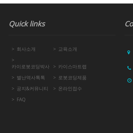
Quick links
Co
회사소개
교육소개
카이로봇코딩박사
카이스마트랩
별난역사톡톡
로봇코딩제품
공지&커뮤니티
온라인접수
FAQ