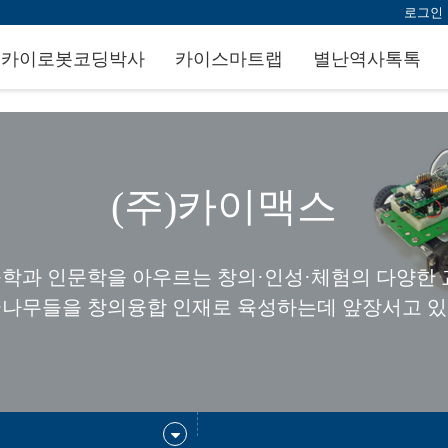
로그인
카이로봇코딩박사
카이스마트랩
별난역사톡톡
(주)카이맥스
공학과 인문학을 아우르는 창의·인성·체험의 다양한
꿈나무들을 창의융합 인재로 육성하는데 앞장서고 있