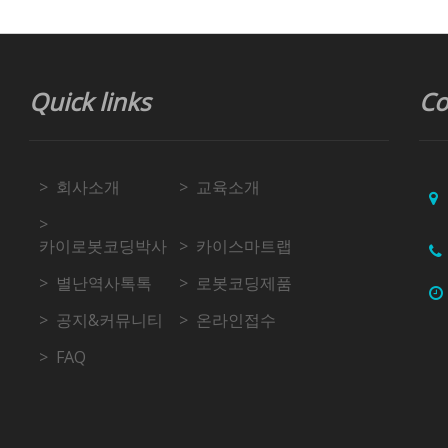
Quick links
Co
회사소개
교육소개
카이로봇코딩박사
카이스마트랩
별난역사톡톡
로봇코딩제품
공지&커뮤니티
온라인접수
FAQ