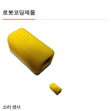
로봇코딩제품
소리 센서