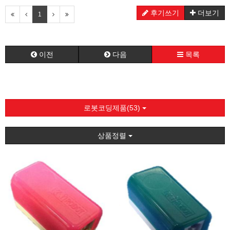
후기쓰기
더보기
1
이전
다음
목록
로봇코딩제품(53)
상품정렬