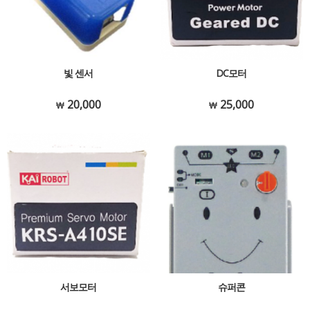
빛 센서
DC모터
20,000
25,000
서보모터
슈퍼콘